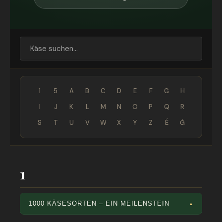
1
5
A
B
C
D
E
F
G
H
I
J
K
L
M
N
O
P
Q
R
S
T
U
V
W
X
Y
Z
É
Ġ
1
1000 KÄSESORTEN – EIN MEILENSTEIN
▲