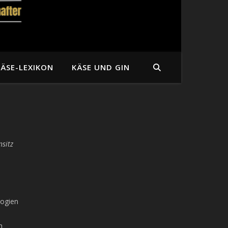
KÄSE-LEXIKON
KÄSE UND GIN
nsitz
logien
n