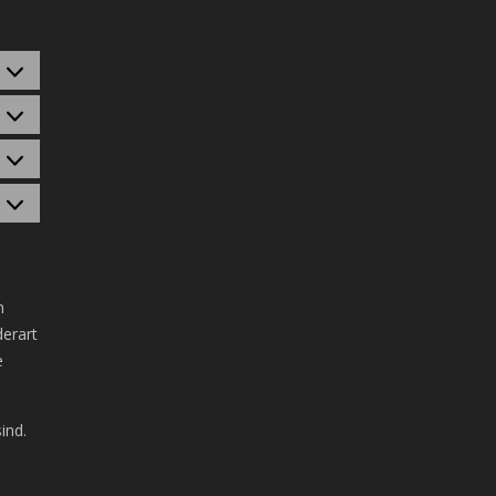
räferenzen
tatistiken
arketing
m
derart
e
ind.