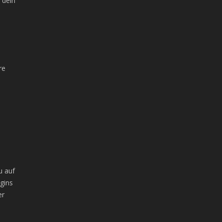
 dein
re
u auf
ugins
er