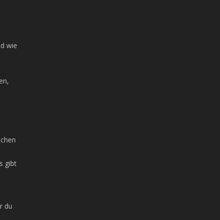
nd wie
en,
ichen
s gibt
r du